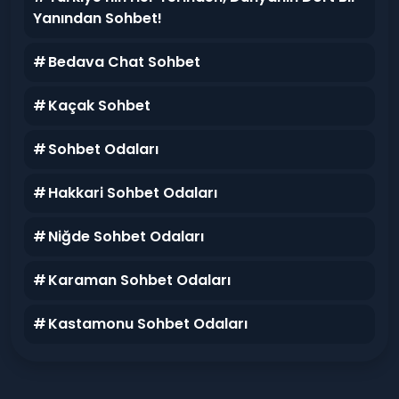
Yanından Sohbet!
Bedava Chat Sohbet
Kaçak Sohbet
Sohbet Odaları
Hakkari Sohbet Odaları
Niğde Sohbet Odaları
Karaman Sohbet Odaları
Kastamonu Sohbet Odaları