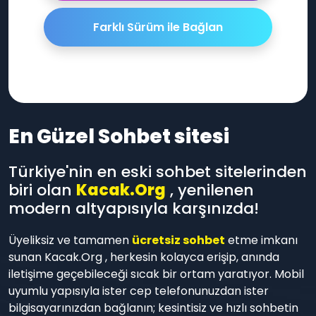
Farklı Sürüm ile Bağlan
En Güzel Sohbet sitesi
Türkiye'nin en eski sohbet sitelerinden
biri olan
Kacak.Org
, yenilenen
modern altyapısıyla karşınızda!
Üyeliksiz ve tamamen
ücretsiz sohbet
etme imkanı
sunan
Kacak.Org
, herkesin kolayca erişip, anında
iletişime geçebileceği sıcak bir ortam yaratıyor. Mobil
uyumlu yapısıyla ister cep telefonunuzdan ister
bilgisayarınızdan bağlanın; kesintisiz ve hızlı sohbetin