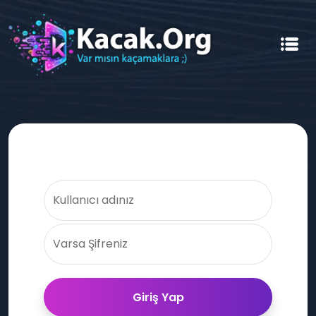
Kullanıcı adınız
Varsa Şifreniz
Giriş Yap